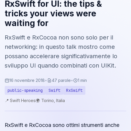
RxSwift for UI: the tips &
tricks your views were
waiting for
RxSwift e RxCocoa non sono solo per il
networking: in questo talk mostro come
possano accelerare significativamente lo
sviluppo UI quando combinati con UIKit.
16 novembre 2018
•
47 parole
•
1 min
public-speaking
Swift
RxSwift
📍 Swift Heroes
🌍 Torino, Italia
RxSwift e RxCocoa sono ottimi strumenti anche